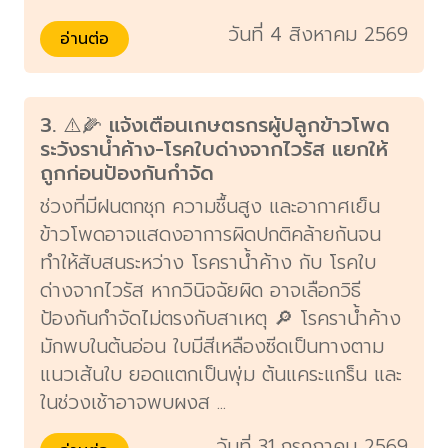
วันที่ 4 สิงหาคม 2569
อ่านต่อ
3. ⚠️🌽 แจ้งเตือนเกษตรกรผู้ปลูกข้าวโพด
ระวังราน้ำค้าง-โรคใบด่างจากไวรัส แยกให้
ถูกก่อนป้องกันกำจัด
ช่วงที่มีฝนตกชุก ความชื้นสูง และอากาศเย็น
ข้าวโพดอาจแสดงอาการผิดปกติคล้ายกันจน
ทำให้สับสนระหว่าง โรคราน้ำค้าง กับ โรคใบ
ด่างจากไวรัส หากวินิจฉัยผิด อาจเลือกวิธี
ป้องกันกำจัดไม่ตรงกับสาเหตุ 🔎 โรคราน้ำค้าง
มักพบในต้นอ่อน ใบมีสีเหลืองซีดเป็นทางตาม
แนวเส้นใบ ยอดแตกเป็นพุ่ม ต้นแคระแกร็น และ
ในช่วงเช้าอาจพบผงส ...
วันที่ 31 กรกฎาคม 2569